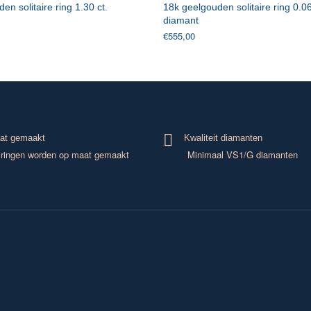
en solitaire ring 1.30 ct.
18k geelgouden solitaire ring 0.06
diamant
€
555,00
at gemaakt
Kwaliteit diamanten
ringen worden op maat gemaakt
Minimaal VS1/G diamanten