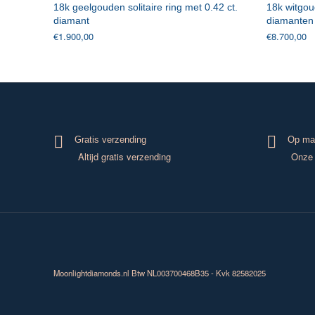
18k geelgouden solitaire ring met 0.42 ct.
18k witgoud
diamant
diamanten
€
1.900,00
€
8.700,00
Gratis verzending
Op ma
Altijd gratis verzending
Onze 
Moonlightdiamonds.nl
Btw NL003700468B35 - Kvk 82582025