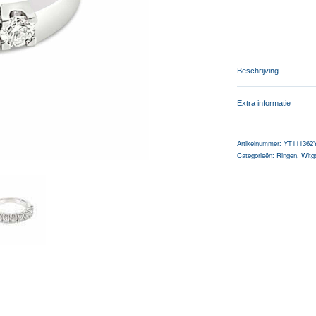
Beschrijving
Extra informatie
Artikelnummer:
YT111362
Categorieën:
Ringen
,
Witg