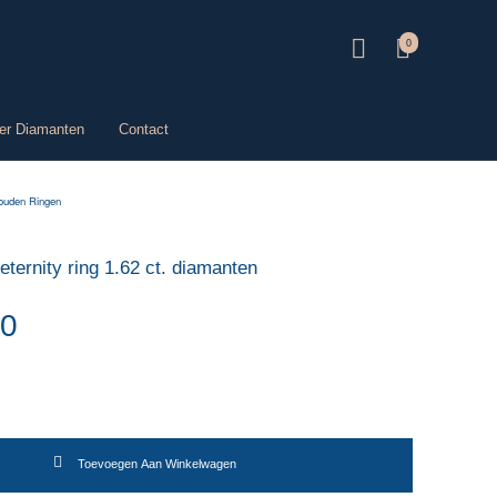
0
er Diamanten
Contact
ouden Ringen
ternity ring 1.62 ct. diamanten
00
ring 1.62 ct. diamanten aantal
Toevoegen Aan Winkelwagen