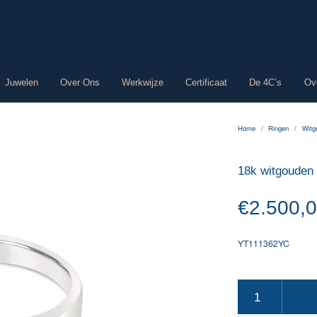
Juwelen
Over Ons
Werkwijze
Certificaat
De 4C’s
Ov
Home
/
Ringen
/
Witg
18k witgouden e
€
2.500,
YT111362YC
18k witgouden eternity 