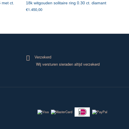
 met ct.
18k witgouden solitaire ring 0.30 ct. diamant
€
1.450,00
Verzekerd
Wij versturen sieraden altijd verzekerd