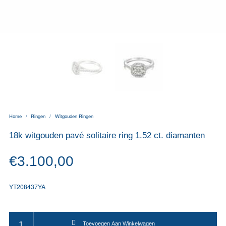
Home
/
Ringen
/
Witgouden Ringen
18k witgouden pavé solitaire ring 1.52 ct. diamanten
€
3.100,00
YT208437YA
18k witgouden pavé solitaire ring 1.52 ct. diamanten aantal
Toevoegen Aan Winkelwagen