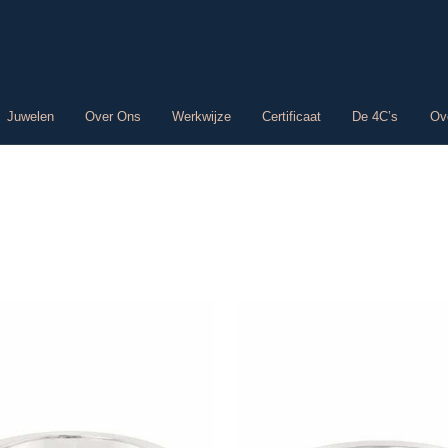
Juwelen
Over Ons
Werkwijze
Certificaat
De 4C’s
Ov